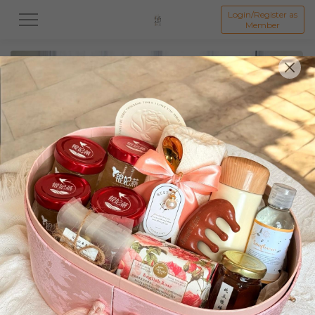
Login/Register as
Member
All
中秋系列礼盒
👩母亲节礼盒
👨🏻父亲节礼盒
