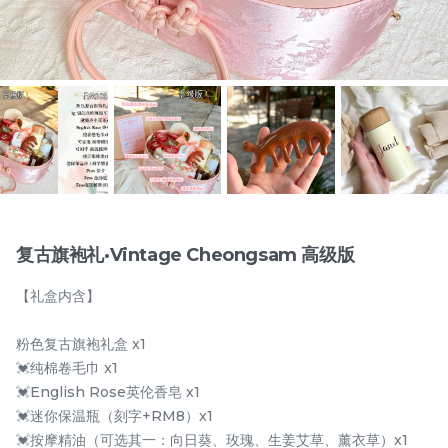
物品
复古旗袍礼·Vintage Cheongsam 高级版
【礼盒内含】
月满藤香 配套一
月满藤香 配套二
粉色复古旗袍礼盒 x1
RM
RM
118.00
128.00
💓纯棉卷毛巾 x1
💓English Rose英伦香皂 x1
-
+
-
+
💓迷你保温瓶（刻字+RM8）x1
💓按摩精油（可选其一：向日葵、玫瑰、生姜艾草、薰衣草）x1