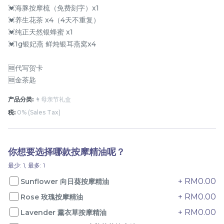
💓海豚按摩梳（免费刻字）x1
💓养生花茶 x4（4天不重复）
💓纯正天然银蜂蜜 x1
💓1g银妃燕 鲜炖银耳燕窝x4
🆓代写贺卡
🆓金茶匙
产品分类:
👩母亲节礼盒
月满藤香 配套四
月满藤香 配套三
税:
0% (Sales Tax)
RM
RM
148.00
128.00
你想要选择哪款按摩精油呢？
最少: 1, 最多: 1
-
+
-
+
+ RM0.00
Sunflower 向日葵按摩精油
+ RM0.00
Rose 玫瑰按摩精油
+ RM0.00
Lavender 薰衣草按摩精油