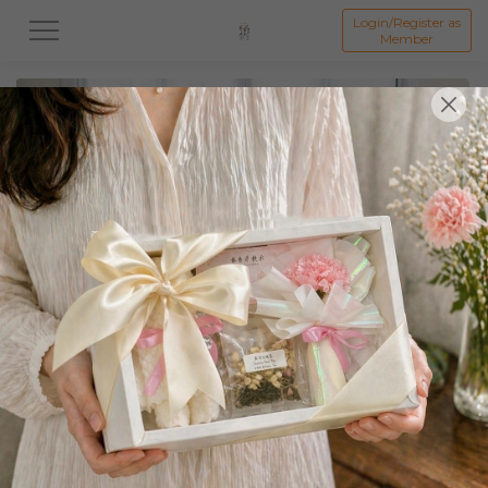
Login/Register as
Member
All
中秋系列礼盒
👩母亲节礼盒
👨🏻父亲节礼盒
