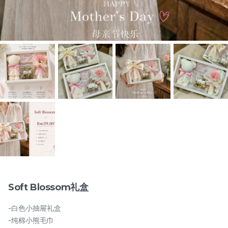
物品
月满藤香 配套一
月满藤香 配套二
RM
RM
118.00
128.00
Soft Blossom礼盒
-白色小抽屉礼盒
-
+
-
+
-纯棉小熊毛巾