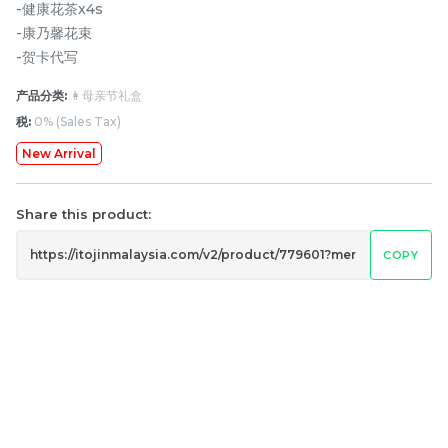
-健康花茶x4s
-康乃馨花束
-贺卡代写
产品分类:
👩母亲节礼盒
税:
0% (Sales Tax)
New Arrival
Share this product:
月满藤香 配套四
月满藤香 配套三
COPY
RM
RM
148.00
128.00
-
+
-
+