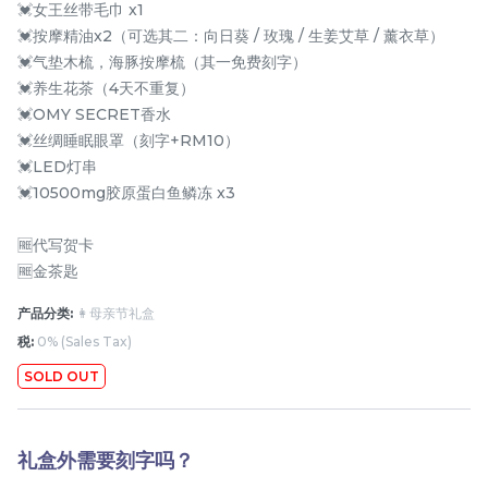
💓女王丝带毛巾 x1
💓按摩精油x2（可选其二：向日葵 / 玫瑰 / 生姜艾草 / 薰衣草）
💓气垫木梳，海豚按摩梳（其一免费刻字）
💓养生花茶（4天不重复）
💓OMY SECRET香水
💓丝绸睡眠眼罩（刻字+RM10）
💓LED灯串
💓10500mg胶原蛋白鱼鳞冻 x3
月满藤香 配套四
月满藤香 配套三
🆓代写贺卡
🆓金茶匙
RM
RM
148.00
128.00
产品分类:
👩母亲节礼盒
税:
0% (Sales Tax)
-
+
-
+
SOLD OUT
礼盒外需要刻字吗？