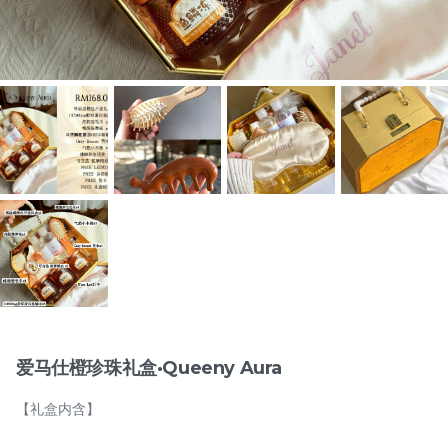
物品
月满藤香 配套一
月满藤香 配套二
RM
RM
118.00
128.00
爱马仕橙珍珠礼盒·Queeny Aura
【礼盒内含】
-
+
-
+