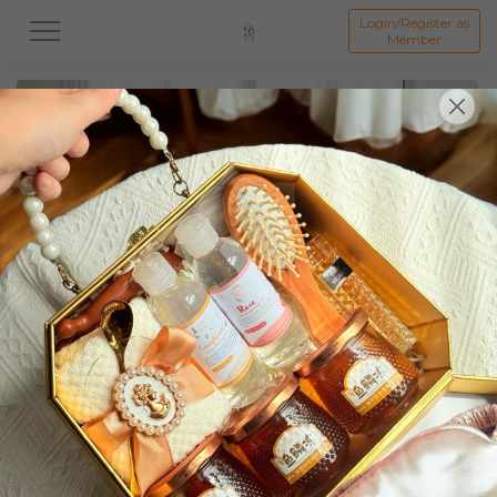
Login/Register as
Member
All
中秋系列礼盒
👩母亲节礼盒
👨🏻父亲节礼盒
