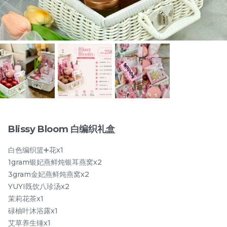
物品
Blissy Bloom 白编织礼盒
白色编织篮➕花x1
月满藤香 配套一
月满藤香 配套二
1gram银妃燕鲜炖银耳燕窝x2
3gram金妃燕鲜炖燕窝x2
RM
RM
118.00
128.00
YUYI既饮八珍汤x2
茉莉花茶x1
-
+
-
+
碌柚叶沐浴露x1
艾草养生锤x1