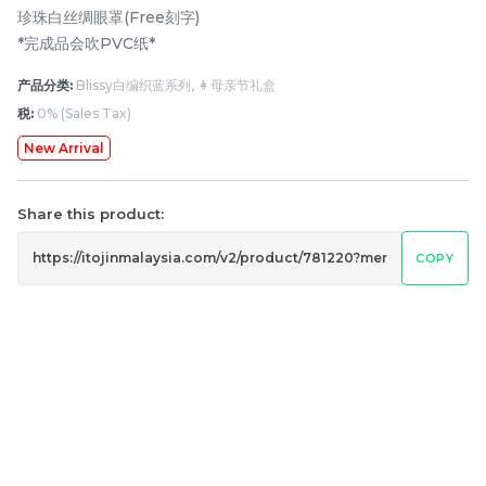
珍珠白丝绸眼罩(Free刻字)
*完成品会吹PVC纸*
产品分类:
Blissy白编织蓝系列, 👩母亲节礼盒
税:
0% (Sales Tax)
New Arrival
Share this product:
月满藤香 配套四
月满藤香 配套三
COPY
RM
RM
148.00
128.00
-
+
-
+