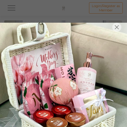
Login/Register as
Member
All
中秋系列礼盒
👩母亲节礼盒
👨🏻父亲节礼盒
