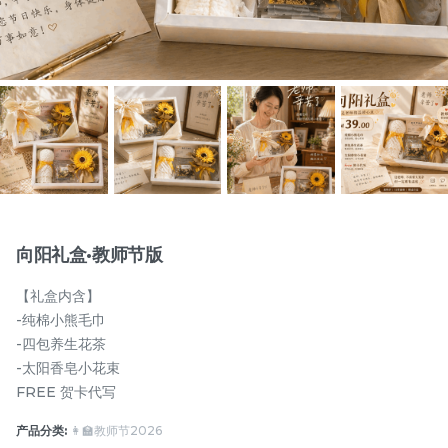
物品
向阳礼盒·教师节版
【礼盒内含】
月满藤香 配套一
月满藤香 配套二
-纯棉小熊毛巾
-四包养生花茶
RM
RM
118.00
128.00
-太阳香皂小花束
FREE 贺卡代写
-
+
-
+
产品分类:
👩‍🏫教师节2026