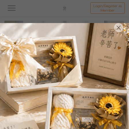
Login/Register as
Member
All
中秋系列礼盒
👩母亲节礼盒
👨🏻父亲节礼盒
