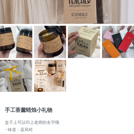
物品
月满藤香 配套一
月满藤香 配套二
RM
RM
118.00
128.00
手工香薰蜡烛小礼物
盒子上可以印上老师的名字哦
-
+
-
+
- 味道：蓝风铃