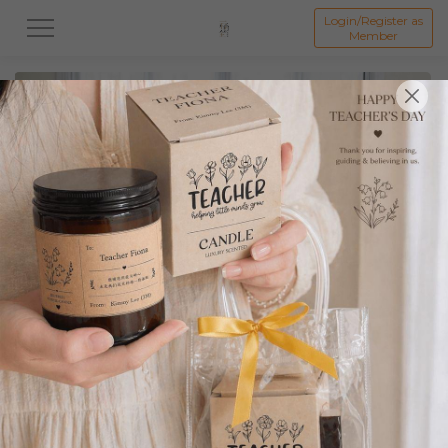
Login/Register as
Member
All
中秋系列礼盒
👩母亲节礼盒
👨🏻父亲节礼盒
