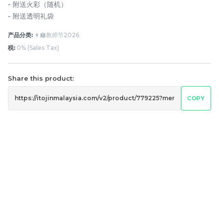
- 附送火彩（随机）
- 附送透明礼袋
产品分类:
👩‍🏫教师节2026
税:
0% (Sales Tax)
Share this product:
COPY
月满藤香 配套四
月满藤香 配套三
RM
RM
148.00
128.00
-
+
-
+